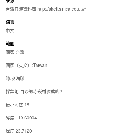
來源
台灣貝類資料庫 http://shell.sinica.edu.tw/
語言
中文
範圍
國家:台灣
國家（英文）:Taiwan
縣:澎湖縣
採集地:白沙鄉赤崁村險礁嶼2
最小海拔:18
經度:119.60004
緯度:23.71201