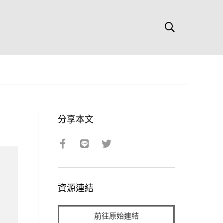
分享本文
資源連結
前往原始連結