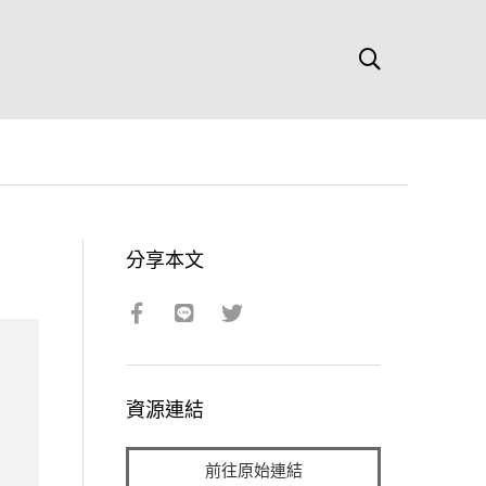
分享本文
資源連結
前往原始連結