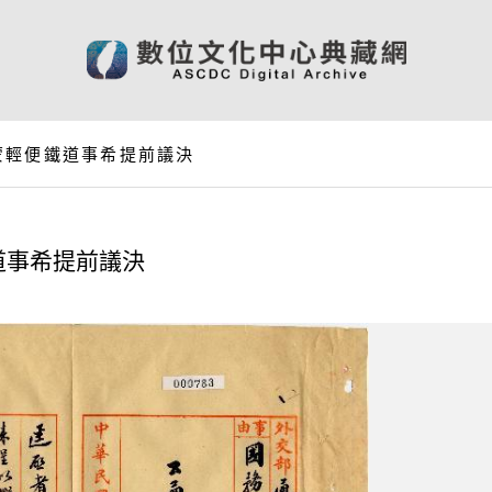
蒙輕便鐵道事希提前議決
道事希提前議決