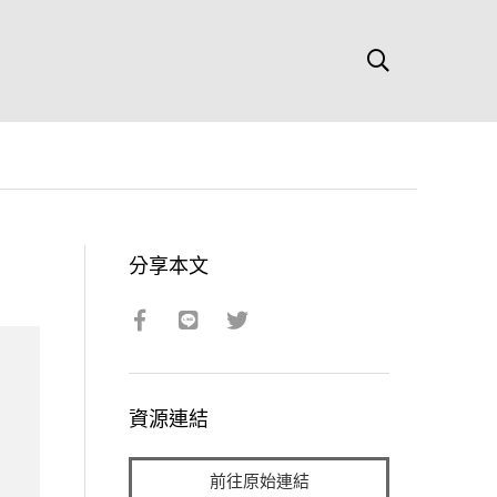
分享本文
資源連結
前往原始連結