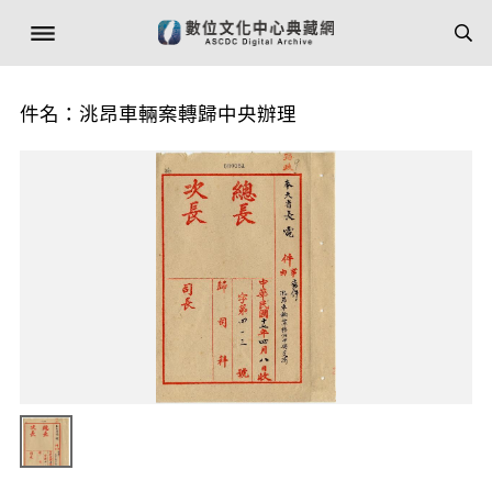
件名：洮昂車輛案轉歸中央辦理