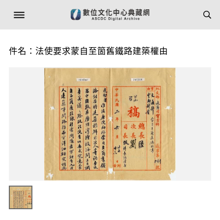
件名：法使要求蒙自至箇舊鐵路建築權由