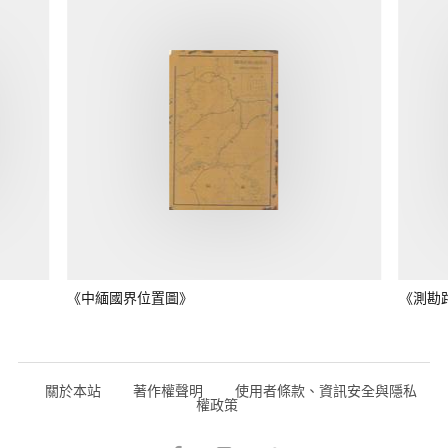
《中緬國界位置圖》
《測勘
關於本站
著作權聲明
使用者條款、資訊安全與隱私
權政策