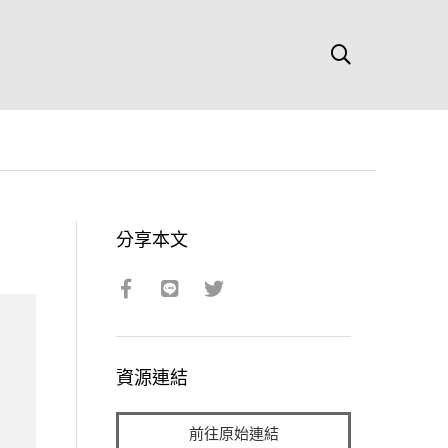
分享本文
資源連結
前往原始連結