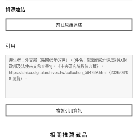
資源連結
前往原始連結
引用
複製引用資訊
相關推薦藏品