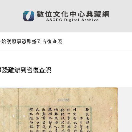
發給護照事恐難辦到咨復查照
事恐難辦到咨復查照