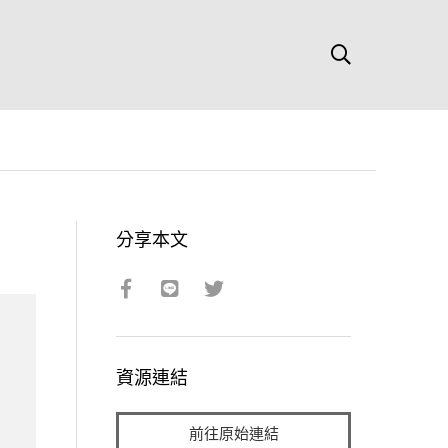
分享本文
資源連結
前往原始連結