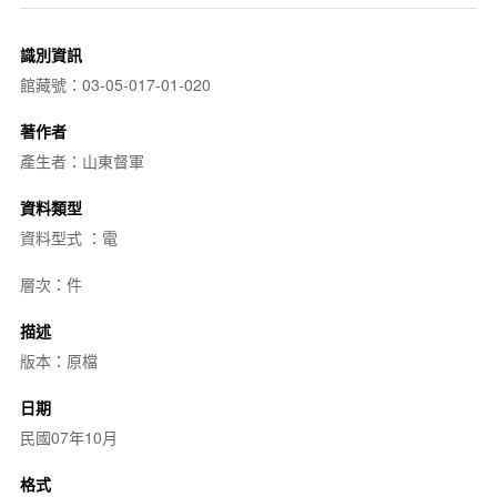
識別資訊
館藏號：03-05-017-01-020
著作者
產生者：山東督軍
資料類型
資料型式 ：電
層次：件
描述
版本：原檔
日期
民國07年10月
格式