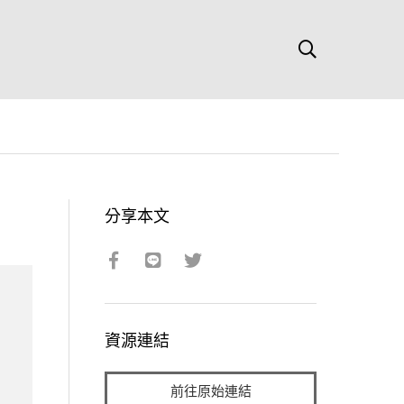
分享本文
資源連結
前往原始連結