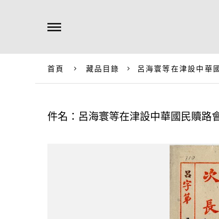
首頁
藏品目錄
呂海寰等在津設中華
件名：呂海寰等在津設中華國民贖路