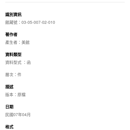
識別資訊
館藏號：03-05-007-02-010
著作者
產生者：美館
資料類型
資料型式 ：函
層次：件
描述
版本：原檔
日期
民國07年04月
格式