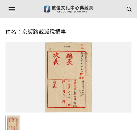
件名：京綏路裁減稅捐事