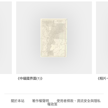
《中緬國界圖(1)》
《相片
關於本站
著作權聲明
使用者條款、資訊安全與隱私
權政策