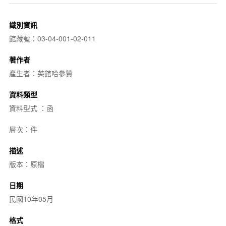
識別資訊
館藏號：03-04-001-02-011
著作者
產生者：英館哈參贊
資料類型
資料型式 ：函
層次：件
描述
版本：原檔
日期
民國10年05月
格式