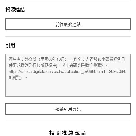
資源連結
前往原始連結
引用
複製引用資訊
相關推薦藏品