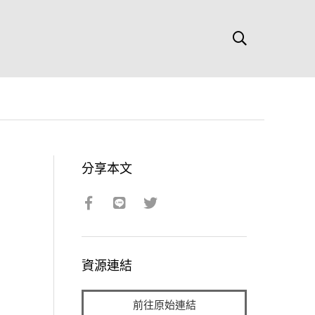
分享本文
資源連結
前往原始連結