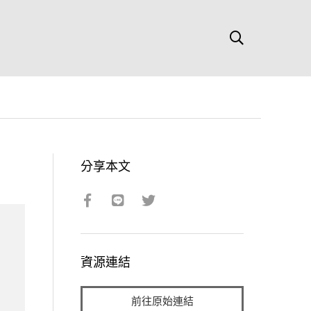
分享本文
資源連結
前往原始連結