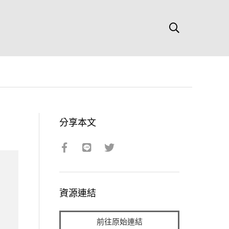
分享本文
資源連結
前往原始連結