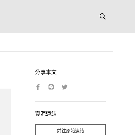
分享本文
資源連結
前往原始連結