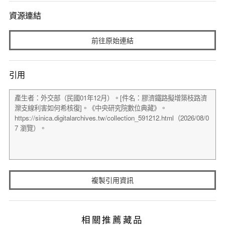
資源連結
前往原始連結
引用
複製引用資訊
相關推薦藏品