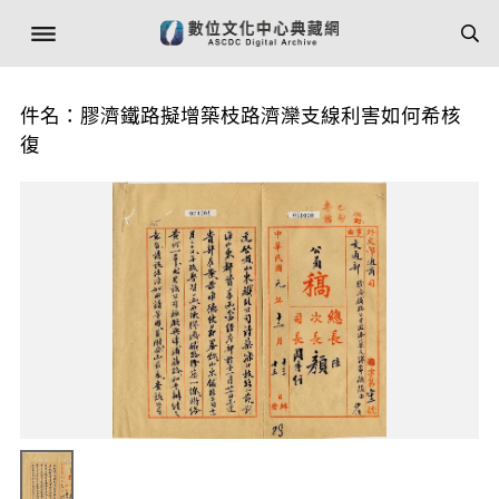
件名：膠濟鐵路擬增築枝路濟灤支線利害如何希核
復