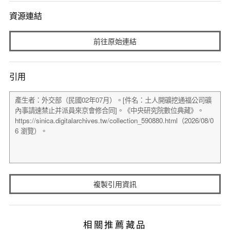
資源連結
前往原始連結
引用
複製引用資訊
相關推薦藏品