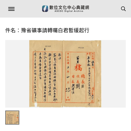
件名：豫省礦事請轉囑白君暫緩起行