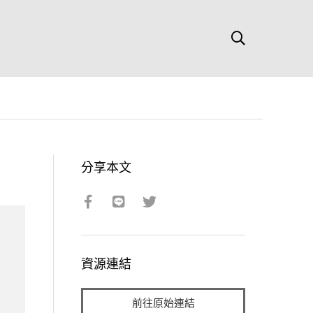
分享本文
資源連結
前往原始連結