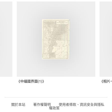
《中緬國界圖(1)》
《相片
關於本站
著作權聲明
使用者條款、資訊安全與隱私
權政策