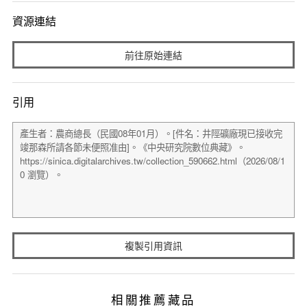
資源連結
前往原始連結
引用
複製引用資訊
相關推薦藏品