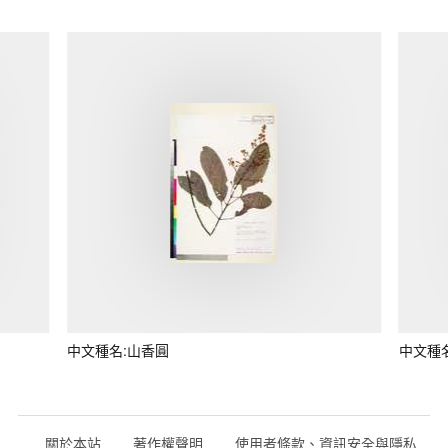
中文種名:山香圓
中文種
關於本站
著作權聲明
使用者條款、資訊安全與隱私