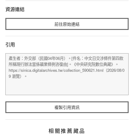
資源連結
前往原始連結
引用
複製引用資訊
相關推薦藏品