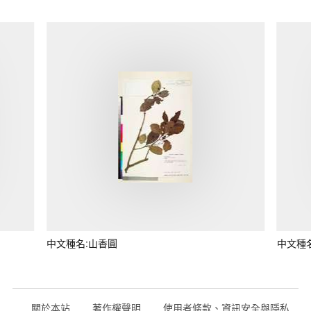
中文種名:山香圓
中文種
關於本站
著作權聲明
使用者條款、資訊安全與隱私