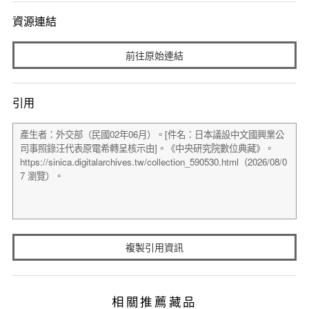
資源連結
前往原始連結
引用
複製引用資訊
相關推薦藏品