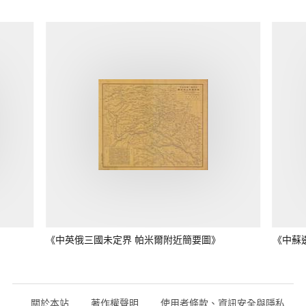
《中英俄三國未定界 帕米爾附近簡要圖》
《中蘇
關於本站
著作權聲明
使用者條款、資訊安全與隱私