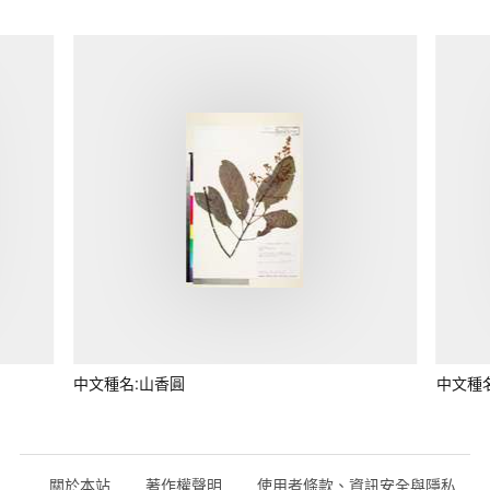
中文種名:山香圓
中文種
關於本站
著作權聲明
使用者條款、資訊安全與隱私