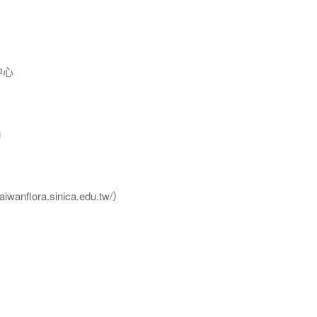
中心
g
flora.sinica.edu.tw/）