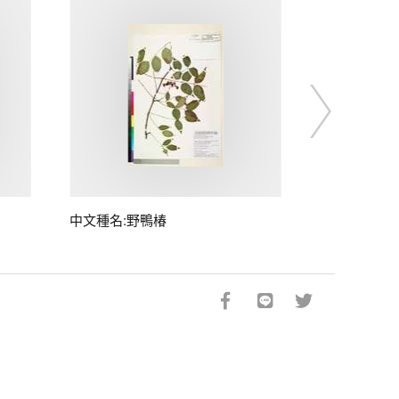
中文種名:野鴨椿