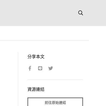
分享本文
資源連結
前往原始連結