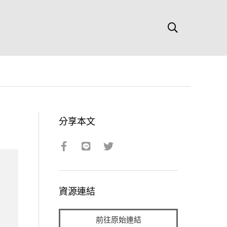
分享本文
資源連結
前往原始連結