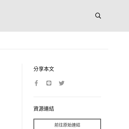
分享本文
資源連結
前往原始連結