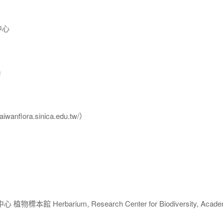
中心
g
flora.sinica.edu.tw/）
 Herbarium, Research Center for Biodiversity, Acade