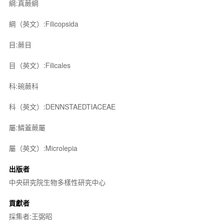
綱:真蕨綱
綱（英文）:Filicopsida
目:蕨目
目（英文）:Filicales
科:碗蕨科
科（英文）:DENNSTAEDTIACEAE
屬:鱗蓋蕨屬
屬（英文）:Microlepia
出版者
中央研究院生物多樣性研究中心
貢獻者
採集者:王弼昭