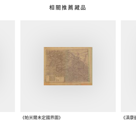
相關推薦藏品
《帕米爾未定國界圖》
《滇康