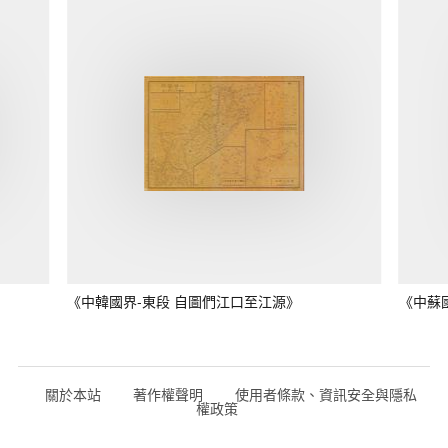
《中韓國界-東段 自圖們江口至江源》
《中蘇
關於本站
著作權聲明
使用者條款、資訊安全與隱私
權政策