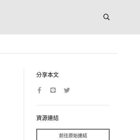
分享本文
資源連結
前往原始連結