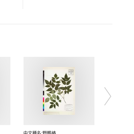
中文種名:野鴨椿