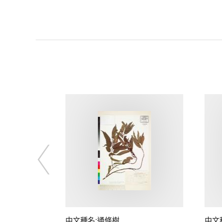
中文種名:通條樹
中文