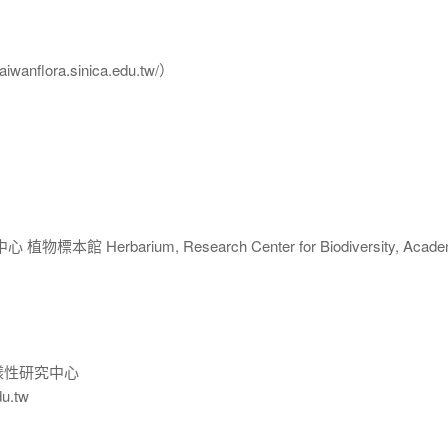
flora.sinica.edu.tw/）
 Herbarium, Research Center for Biodiversity, Acade
樣性研究中心
du.tw