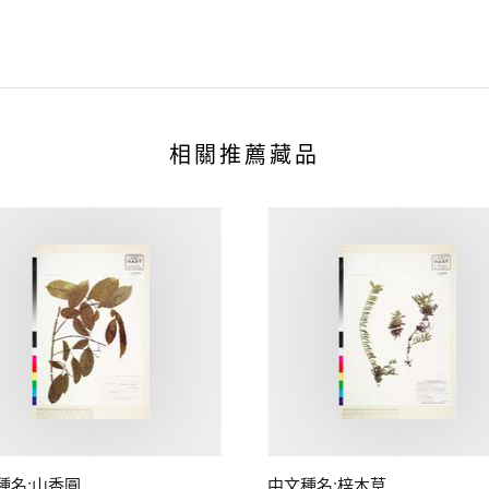
相關推薦藏品
種名:山香圓
中文種名:梓木草