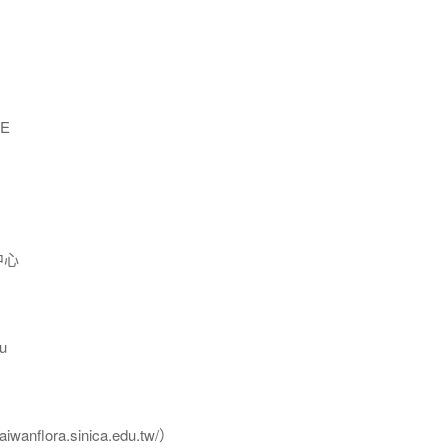
E
中心
u
flora.sinica.edu.tw/）