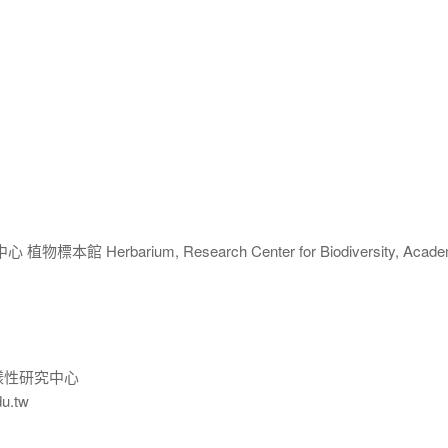
 Herbarium, Research Center for Biodiversity, Acade
樣性研究中心
du.tw