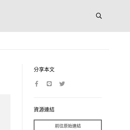
分享本文
資源連結
前往原始連結