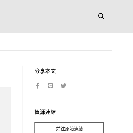
分享本文
資源連結
前往原始連結