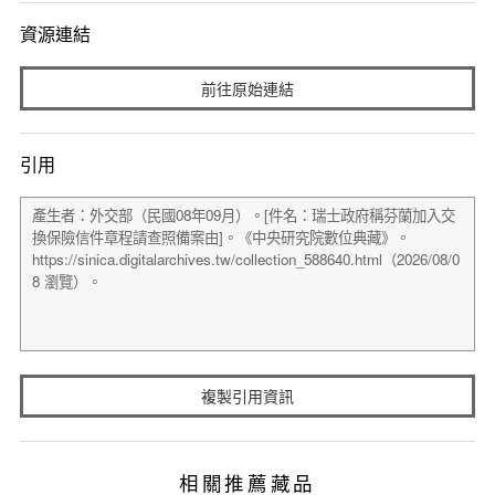
資源連結
前往原始連結
引用
複製引用資訊
相關推薦藏品