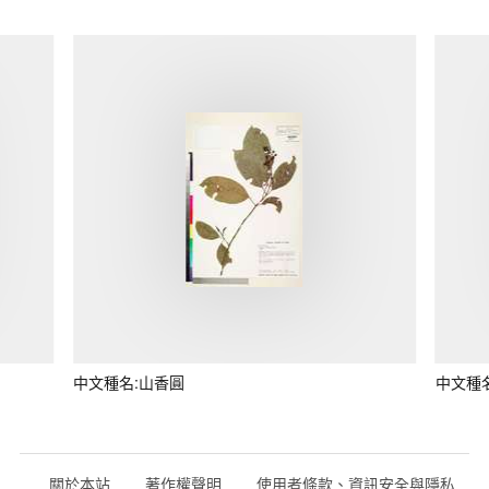
中文種名:山香圓
中文種
關於本站
著作權聲明
使用者條款、資訊安全與隱私