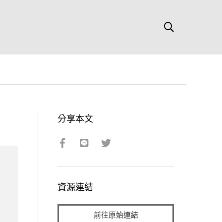
分享本文
資源連結
前往原始連結