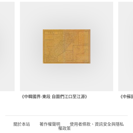
《中韓國界-東段 自圖們江口至江源》
《中蘇
關於本站
著作權聲明
使用者條款、資訊安全與隱私
權政策