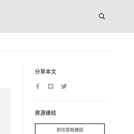
分享本文
資源連結
前往原始連結