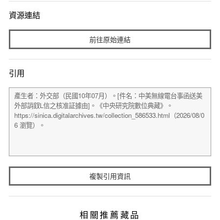
資源連結
前往原始連結
引用
複製引用資訊
相關推薦藏品