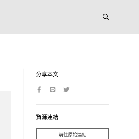
分享本文
資源連結
前往原始連結