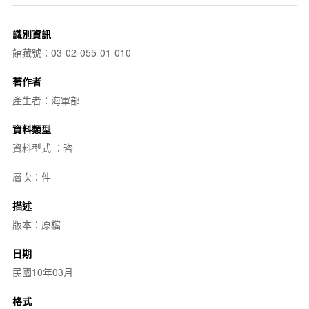
識別資訊
館藏號：03-02-055-01-010
著作者
產生者：海軍部
資料類型
資料型式 ：咨
層次：件
描述
版本：原檔
日期
民國10年03月
格式