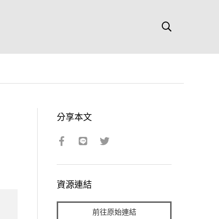
分享本文
資源連結
前往原始連結