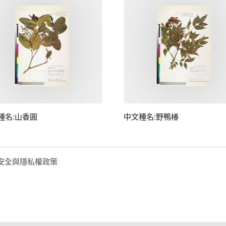
種名:山香圓
中文種名:野鴨椿
安全與隱私權政策