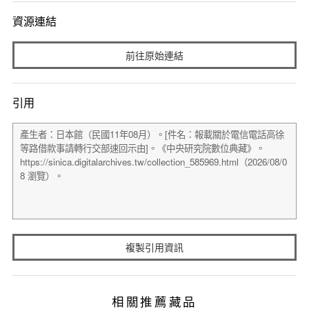
資源連結
前往原始連結
引用
複製引用資訊
相關推薦藏品