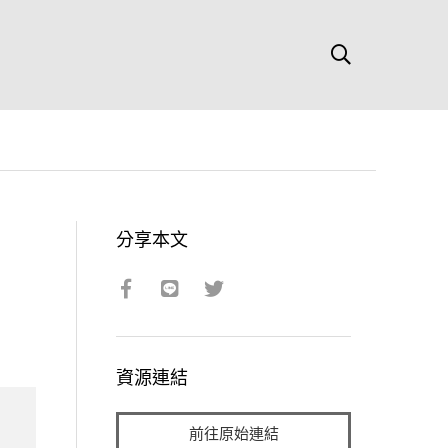
分享本文
資源連結
前往原始連結